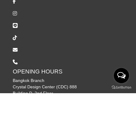
OPENING HOURS
Bangkok Branch
Crystal Design Center (CDC) 888
Building D, 2nd Floor,
Praditmanutham Rd., Khlong Chan,
Bangkapi, Bangkok 10240
Rayong Branch
39/339 Village No. 4, Thap Ma,
Mueang Rayong, Rayong 21000